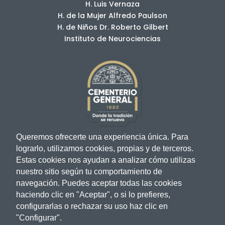
H. Luis Vernaza
H. de la Mujer Alfredo Paulson
H. de Niños Dr. Roberto Gilbert
Instituto de Neurociencias
Unidades Educativas
José Domingo de Santistevan
Santa Luisa de Marillac
Hogares para Niñas
Hogar Calderon Ayluardo
Queremos ofrecerte una experiencia única. Para
Hogar Manuel Galecio
lograrlo, utilizamos cookies, propias y de terceros.
Estas cookies nos ayudan a analizar cómo utilizas
Hogares para Adultos Mayores
nuestro sitio según tu comportamiento de
Hogar del Corazón de Jesús
navegación. Puedes aceptar todas las cookies
haciendo clic en "Aceptar", o si lo prefieres,
configurarlas o rechazar su uso haz clic en
Términos y Políticas de datos
"Configurar".
Política de Privacidad