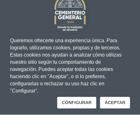
Enlaces importantes
Portal para proveedores
Gaceta Médica
Factura Electrónica
Banco de Sangre
Tramites en caso de deceso
Queremos ofrecerte una experiencia única. Para
Convenios
lograrlo, utilizamos cookies, propias y de terceros.
Velaciones y sepelios del día
Estas cookies nos ayudan a analizar cómo utilizas
nuestro sitio según tu comportamiento de
navegación. Puedes aceptar todas las cookies
Junta de Beneficencia
haciendo clic en "Aceptar", o si lo prefieres,
configurarlas o rechazar su uso haz clic en
Quiénes somos
"Configurar".
Donaciones
Transparencia
CONFIGURAR
ACEPTAR
Revista Institucional
Cementerios
Cementerio General