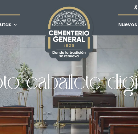
utas
Nuevos
to caballete digi