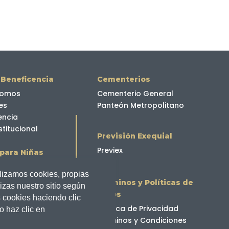
 Beneficencia
Cementerios
somos
Cementerio General
es
Panteón Metropolitano
encia
stitucional
Previsión Exequial
Previex
para Niñas
lderon Ayluardo
ilizamos cookies, propias
nuel Galecio
Términos y Políticas de
izas nuestro sitio según
datos
 cookies haciendo clic
para Adultos
Política de Privacidad
o haz clic en
Términos y Condiciones