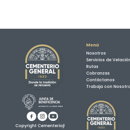
Menú
Nosotros
Servicios de Velació
Rutas
Cobranzas
Contáctanos
Trabaja con Nosotr
Hospitales
H. Luis Vernaza
H. de la Mujer Alfre
H. de Niños Dr. Rober
Instituto de Neuroci
Copyright Cementeriojbg