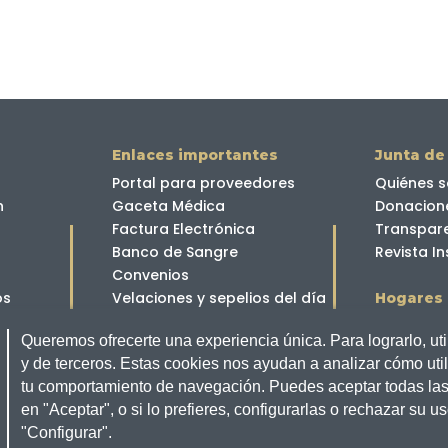
Enlaces importantes
Junta de
Portal para proveedores
Quiénes 
n
Gaceta Médica
Donacion
Factura Electrónica
Transpar
Banco de Sangre
Revista In
Convenios
os
Velaciones y sepelios del día
Hogares 
Hogar Ca
Queremos ofrecerte una experiencia única. Para lograrlo, ut
Hogar Ma
y de terceros. Estas cookies nos ayudan a analizar cómo util
Unidades Educativas
do Paulson
tu comportamiento de navegación. Puedes aceptar todas las
Hogares 
to Gilbert
José Domingo de Santistevan
en "Aceptar", o si lo prefieres, configurarlas o rechazar su us
Mayores
encias
Santa Luisa de Marillac
"Configurar".